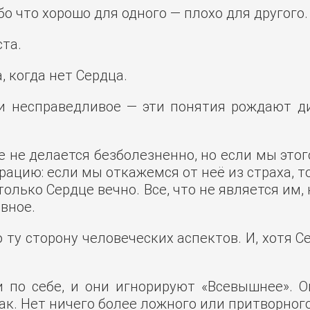
бо что хорошо для одного — плохо для другого.
та.
, когда нет Сердца.
е и несправедливое — эти понятия рождают 
 не делается безболезненно, но если мы этого
ацию: если мы откажемся от неё из страха, т
олько Сердце вечно. Все, что не является им
евное.
 ту сторону человеческих аспектов. И, хотя 
по себе, и они игнорируют «Всевышнее». О
так. Нет ничего более ложного или притворног