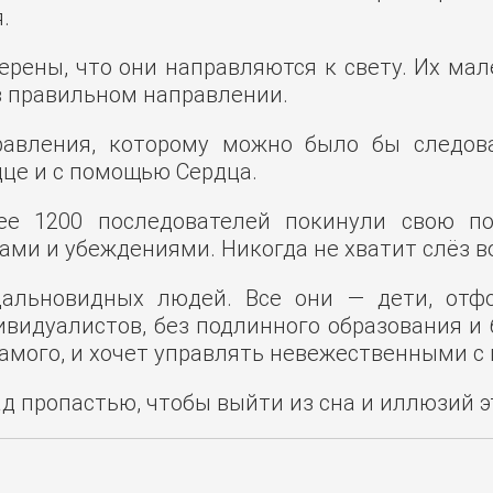
.
верены, что они направляются к свету. Их ма
 в правильном направлении.
равления, которому можно было бы следова
дце и с помощью Сердца.
ее 1200 последователей покинули свою по
ми и убеждениями. Никогда не хватит слёз во
дальновидных людей. Все они — дети, отф
идуалистов, без подлинного образования и б
самого, и хочет управлять невежественными 
ад пропастью, чтобы выйти из сна и иллюзий 