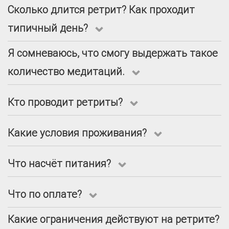
Сколько длится ретрит? Как проходит
типичный день?
Я сомневаюсь, что смогу выдержать такое
количество медитаций.
Кто проводит ретриты?
Какие условия проживания?
Регулярные дзадзены
в додзё
– это
хороший способ поддерживать ритм
Что насчёт питания?
практики и контакт с сангхой –
сообществом практикующих – в
Обычно ретриты трёхдневные – мы
повседневной жизни, когда
Что по оплате?
заезжаем в вечер четверга, а
практикующие не живут вместе в
заканчиваем в воскресенье днём, но
монастыре. Однако, настоящее
Какие ограничения действуют на ретрите?
иногда даты могут быть другими.
На самом деле мы не сидим фанатично
погружение в практику дзен буддизма