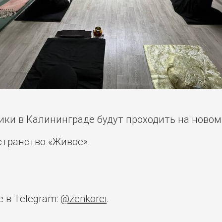
тики в Калининграде будут проходить на ново
странство «Живое».
 в Telegram:
@zenkorei
.